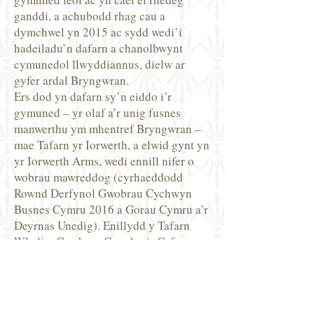
ganddi, a achubodd rhag cau a
dymchwel yn 2015 ac sydd wedi’i
hadeiladu’n dafarn a chanolbwynt
cymunedol llwyddiannus, dielw ar
gyfer ardal Bryngwran.
Ers dod yn dafarn sy’n eiddo i’r
gymuned – yr olaf a’r unig fusnes
manwerthu ym mhentref Bryngwran –
mae Tafarn yr Iorwerth, a elwid gynt yn
yr Iorwerth Arms, wedi ennill nifer o
wobrau mawreddog (cyrhaeddodd
Rownd Derfynol Gwobrau Cychwyn
Busnes Cymru 2016 a Gorau Cymru a’r
Deyrnas Unedig). Enillydd y Tafarn
Wledig, Gwobrau Cynghrair Cefn
Gwlad 2019).