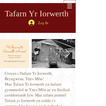
Tafarn Yr Iorwerth
Log In
Welcome to
Iorwerth Arms!
High Street, Bryngwran
Anglesey. LL65 3PP
Wales' Rural Pub Of The Year 2019
Croeso i Dafarn Yr Iorwerth,
Bryngwran, Ynys Môn!
Mae Tafarn Yr Iorwerth yn dafarn
gymunedol ar Ynys Môn ac yn lleoliad
cerddoriaeth fyw. Mae tafarn pentref
Tafarn yr Iorwerth yn eiddo i’r
gymuned leol ac yn cael ei rhedeg